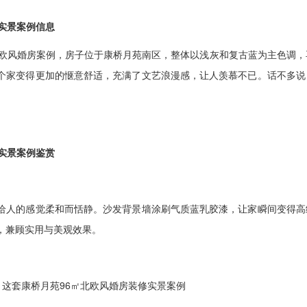
实景案例信息
风婚房案例，房子位于康桥月苑南区，整体以浅灰和复古蓝为主色调，
个家变得更加的惬意舒适，充满了文艺浪漫感，让人羡慕不已。话不多说
实景案例鉴赏
人的感觉柔和而恬静。沙发背景墙涂刷气质蓝乳胶漆，让家瞬间变得高
，兼顾实用与美观效果。