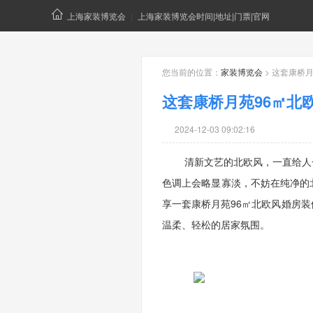
上海家装博览会
|
上海家装博览会时间|地址|门票|官网
您当前的位置：
家装博览会
> 这套康桥
这套康桥月苑96㎡北
2024-12-03 09:02:16
清新文艺的北欧风，一直给人一
色调上会略显寡淡，不妨在纯净的
享一套康桥月苑96㎡北欧风婚房
温柔、轻松的居家氛围。