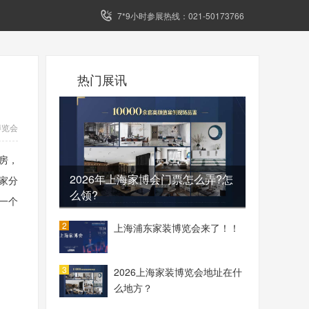
7*9小时参展热线：021-50173766
热门展讯
博览会
房，
2026年上海家博会门票怎么弄?怎
家分
么领?
一个
2
上海浦东家装博览会来了！！
3
2026上海家装博览会地址在什
么地方？