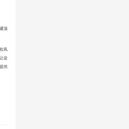
通顶
欧风
让这
提供